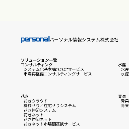
パーソナル情報システム株式会社
ソリューション一覧
コンサルティング
水産
システム化基本構想想定サービス
水産
市場再整備コンサルティングサービス
水産
花き
青果
花きクラウド
青果
機械せり／在宅せりシステム
青果
花き仲卸システム
花きネット
花き仲卸ネット
花きネット市場間連携サービス