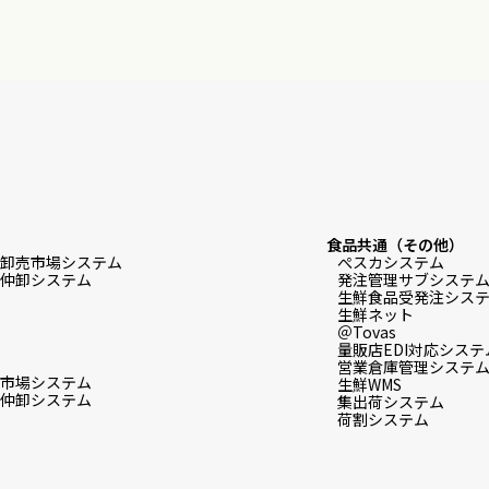
食品共通（その他）
卸売市場システム
ぺスカシステム
仲卸システム
発注管理サブシステ
生鮮食品受発注システム f
生鮮ネット
＠Tovas
量販店EDI対応システ
営業倉庫管理システ
市場システム
生鮮WMS
仲卸システム
集出荷システム
荷割システム