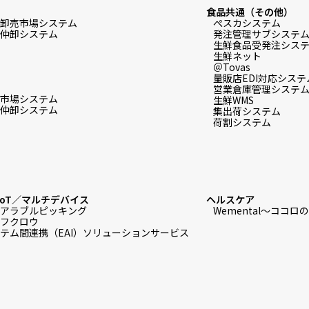
食品共通（その他）
卸売市場システム
ぺスカシステム
仲卸システム
発注管理サブシステ
生鮮食品受発注システム f
生鮮ネット
＠Tovas
量販店EDI対応システ
営業倉庫管理システ
市場システム
生鮮WMS
仲卸システム
集出荷システム
荷割システム
IoT／マルチデバイス
ヘルスケア
アラブルピッキング
Wemental～ココ
フクロウ
テム間連携（EAI）ソリューションサービス