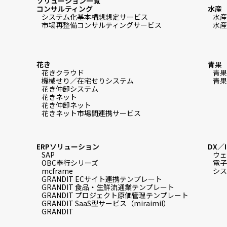
ソリューション一覧
コンサルティング
水産
システム化基本構想想定サービス
水産
市場再整備コンサルティングサービス
水産
花き
青果
花きクラウド
青果
機械せり／在宅せりシステム
青果
花き仲卸システム
花きネット
花き仲卸ネット
花きネット市場間連携サービス
ERPソリューション
DX／
SAP
ウェ
OBC奉行シリーズ
電子
mcframe
シス
GRANDIT ECサイト連携テンプレート
GRANDIT 食品・生鮮流通業テンプレート
GRANDIT プロジェクト原価管理テンプレート
GRANDIT SaaS型サービス（miraimil）
GRANDIT