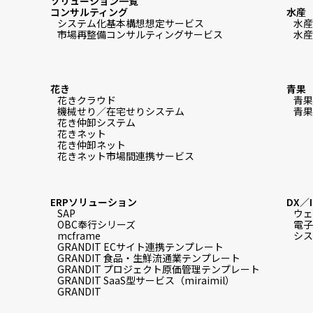
ソリューション一覧
コンサルティング
水産
システム化基本構想想定サービス
水産
市場再整備コンサルティングサービス
水産
花き
青果
花きクラウド
青果
機械せり／在宅せりシステム
青果
花き仲卸システム
花きネット
花き仲卸ネット
花きネット市場間連携サービス
ERPソリューション
DX／
SAP
ウェ
OBC奉行シリーズ
電子
mcframe
シス
GRANDIT ECサイト連携テンプレート
GRANDIT 食品・生鮮流通業テンプレート
GRANDIT プロジェクト原価管理テンプレート
GRANDIT SaaS型サービス（miraimil）
GRANDIT