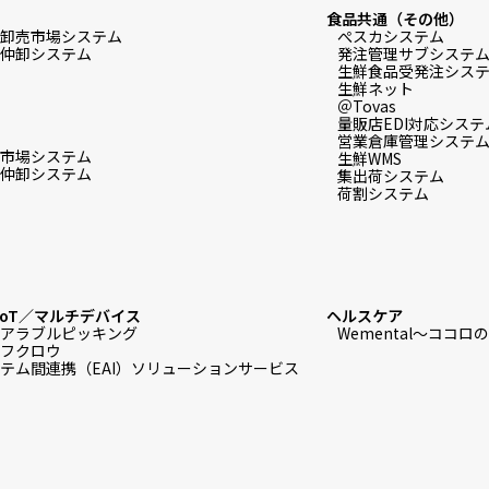
食品共通（その他）
卸売市場システム
ぺスカシステム
仲卸システム
発注管理サブシステ
生鮮食品受発注システム f
生鮮ネット
＠Tovas
量販店EDI対応システ
営業倉庫管理システ
市場システム
生鮮WMS
仲卸システム
集出荷システム
荷割システム
IoT／マルチデバイス
ヘルスケア
アラブルピッキング
Wemental～ココ
フクロウ
テム間連携（EAI）ソリューションサービス