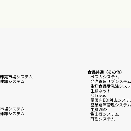
食品共通（その他）
卸売市場システム
ぺスカシステム
仲卸システム
発注管理サブシステ
生鮮食品受発注システム f
生鮮ネット
＠Tovas
量販店EDI対応システ
営業倉庫管理システ
市場システム
生鮮WMS
仲卸システム
集出荷システム
荷割システム