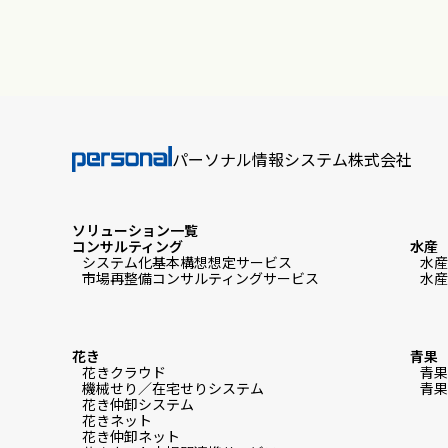
パーソナル情報システム株式会社
ソリューション一覧
コンサルティング
水産
システム化基本構想想定サービス
水産
市場再整備コンサルティングサービス
水産
花き
青果
花きクラウド
青果
機械せり／在宅せりシステム
青果
花き仲卸システム
花きネット
花き仲卸ネット