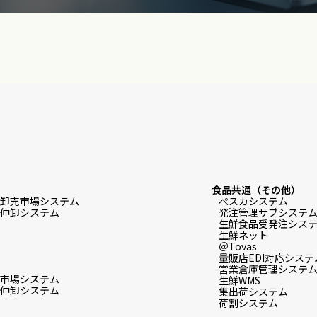
食品共通（その他）
卸売市場システム
ぺスカシステム
仲卸システム
発注管理サブシステ
生鮮食品受発注システム f
生鮮ネット
＠Tovas
量販店EDI対応システ
営業倉庫管理システ
市場システム
生鮮WMS
仲卸システム
集出荷システム
荷割システム