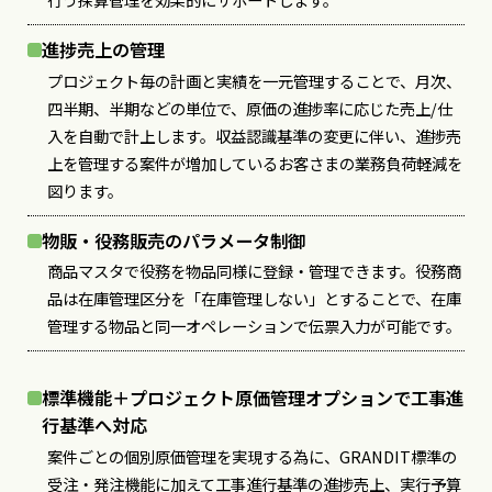
進捗売上の管理
プロジェクト毎の計画と実績を一元管理することで、月次、
四半期、半期などの単位で、原価の進捗率に応じた売上/仕
入を自動で計上します。収益認識基準の変更に伴い、進捗売
上を管理する案件が増加しているお客さまの業務負荷軽減を
図ります。
物販・役務販売のパラメータ制御
商品マスタで役務を物品同様に登録・管理できます。役務商
品は在庫管理区分を「在庫管理しない」とすることで、在庫
管理する物品と同一オペレーションで伝票入力が可能です。
標準機能＋プロジェクト原価管理オプションで工事進
行基準へ対応
案件ごとの個別原価管理を実現する為に、GRANDIT標準の
受注・発注機能に加えて工事進行基準の進捗売上、実行予算