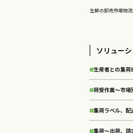
生鮮の卸売市場物流
ソリューシ
生産者との集荷E
荷受作業～市場
集荷ラベル、配
集荷～出荷、請