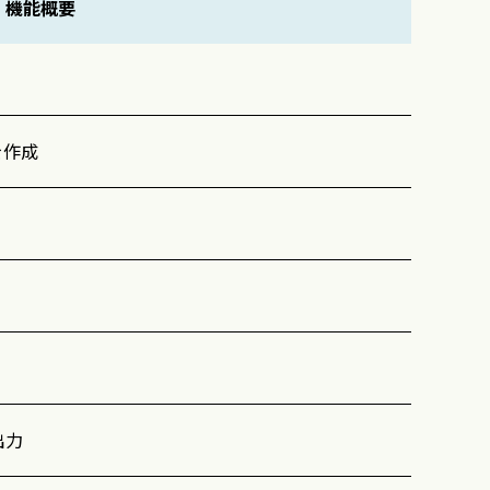
機能概要
を作成
出力