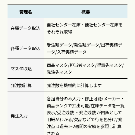
管理名
概要
自社センター在庫・他社センター在庫を
在庫データ取込
それぞれ取得
受注残データ/発注残データ/出荷実績デ
各種データ取込
ータ/入荷実績データ
商品マスタ/担当者マスタ/得意先マスタ/
マスタ取込
発注先マスタ
発注数計算
発注数を機械的に計算します
各担当分のみ入力・修正可能/メーカー・
商品ランクで抽出可能/在庫データを一覧
表示/受注残数 ・発注残数 が内訳として
発注入力
明細がわかる/欠品などで行を色分け/発
注点は過去1~2週間の実績を参照し計算
される